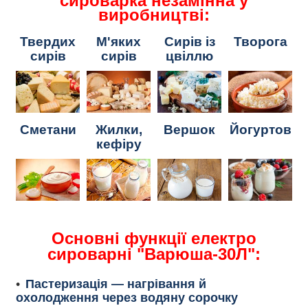
сироварка незамінна у
виробництві:
Твердих
М'яких
Сирів із
Творога
сирів
сирів
цвіллю
Сметани
Жилки,
Вершок
Йогуртов
кефіру
Основні функції електро
сироварні "Варюша-30Л":
Пастеризація — нагрівання й
охолодження через водяну сорочку