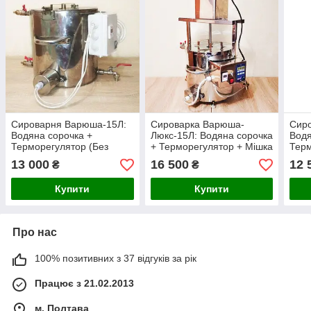
Сироварня Варюша-15Л:
Сироварка Варюша-
Сир
Водяна сорочка +
Люкс-15Л: Водяна сорочка
Водя
Терморегулятор (Без
+ Терморегулятор + Мішка
Терм
Мішалки)
автомат + Регулювання
Міша
13 000
16 500
12 
₴
₴
швидкості + Реверс
Купити
Купити
Про нас
100% позитивних з 37 відгуків за рік
Працює з 21.02.2013
м. Полтава