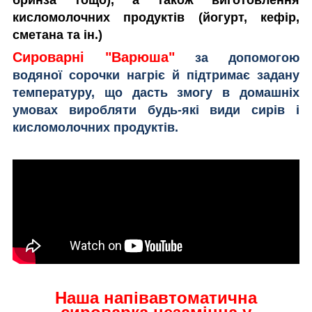
бринза тощо), а також виготовлення
кисломолочних продуктів (йогурт, кефір,
сметана та ін.)
Сироварні "Варюша"
за допомогою
водяної сорочки нагріє й підтримає задану
температуру, що дасть змогу в домашніх
умовах виробляти будь-які види сирів і
кисломолочних продуктів.
Наша напівавтоматична