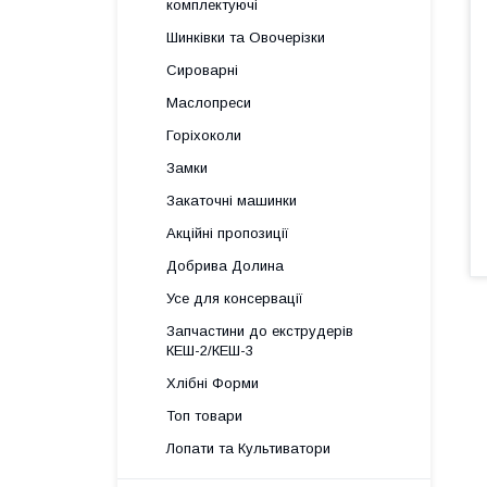
комплектуючі
Шинківки та Овочерізки
Сироварні
Маслопреси
Горіхоколи
Замки
Закаточні машинки
Акційні пропозиції
Добрива Долина
Усе для консервації
Запчастини до екструдерів
КЕШ-2/КЕШ-3
Хлібні Форми
Топ товари
Лопати та Культиватори