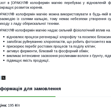
зот в ¦ОРАКУЛ® колофермін магнію перебуває у відновленій фо
окращує розвиток коренів.
РАКУЛ® колофермін магнію можна використовувати в будь-якій во
заємодію із солями кальцію, тому немає небезпеки утворення су
иходу з ладу обприскальної техніки.
РАКУЛ® колофермін магнію надає сильний фізіологічний вплив на 
відновлює процеси регенерації хлорофілу та посилює білокси
запобігає руйнуванню хлоропластів, що робить фотосинтез м
прискорює перебіг ростових процесів та поділу клітин;
активує ферменти, білковий та фосфорний обмін;
викликає інтенсивне засвоєння рослинами вологи з ґрунту, під
підвищує якість продукції.
нформація для замовлення
іна:
195 ₴/л