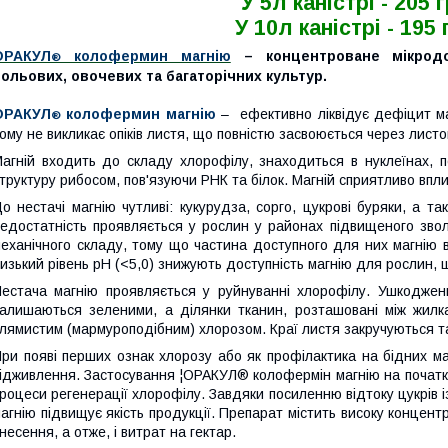
У
5л
каністрі
- 205 
У
10л
каністрі
- 195 
ОРАКУЛ
колофермин магнію
– концентроване мікродо
®
ольових, овочевих та багаторічних культур.
ОРАКУЛ
колофермин магнію
– ефективно ліквідує дефіцит ма
®
ому не викликає опіків листя, що повністю засвоюється через лист
агній входить до складу хлорофілу, знаходиться в нуклеїнах, пе
труктуру рибосом, пов'язуючи РНК та білок. Магній сприятливо вп
о нестачі магнію чутливі: кукурудза, сорго, цукрові буряки, а т
едостатність проявляється у рослин у районах підвищеного зво
еханічного складу, тому що частина доступного для них магнію в
изький рівень рН (<5,0) знижують доступність магнію для рослин, що
естача магнію проявляється у руйнуванні хлорофілу. Ушкоджен
алишаються зеленими, а ділянки тканин, розташовані між жилк
лямистим (мармуроподібним) хлорозом. Краї листя закручуються т
ри появі перших ознак хлорозу або як профілактика на бідних ма
ідживлення. Застосування ¦ОРАКУЛ® колофермін магнію на почат
роцеси регенерації хлорофілу. Завдяки посиленню відтоку цукрів 
агнію підвищує якість продукції. Препарат містить високу концен
несення, а отже, і витрат на гектар.