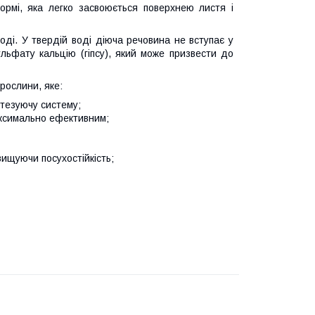
рмі, яка легко засвоюється поверхнею листя і
ді. У твердій воді діюча речовина не вступає у
льфату кальцію (гіпсу), який може призвести до
рослини, яке:
нтезуючу систему;
аксимально ефективним;
вищуючи посухостійкість;