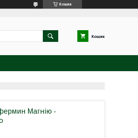
Кошик
Кошик
фермин Магнію -
о