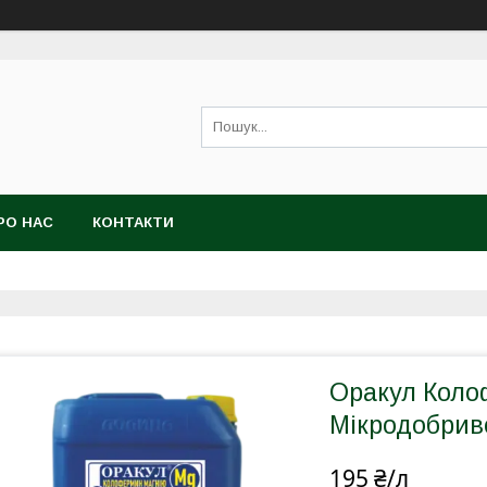
РО НАС
КОНТАКТИ
Оракул Коло
Мікродобрив
195 ₴/л