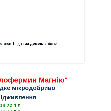
ротягом 14 днів
за домовленістю
лофермин Магнію"
ідке мікродобриво
підживлення
грн за 1л