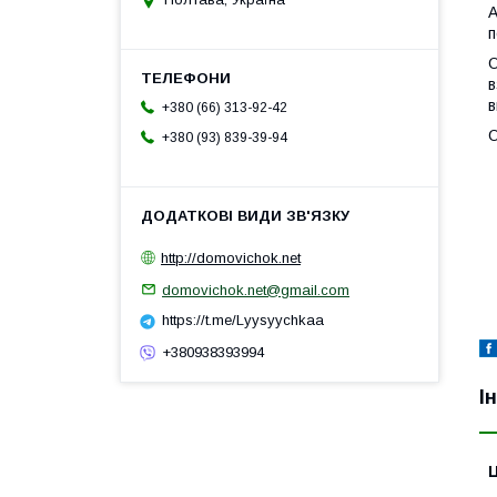
А
п
О
в
в
+380 (66) 313-92-42
О
+380 (93) 839-39-94
http://domovichok.net
domovichok.net@gmail.com
https://t.me/Lyysyychkaa
+380938393994
І
Ц