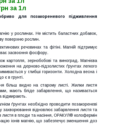
грн за 1л
грн за 1л
бриво для позакореневого підживлення
гнію у рослинах. Не містить баластних добавок,
ову поверхню рослин.
ктинових речовинах та фітіні. Магній підтримує
ливає засвоєння фосфору.
акож картопля, зернобобові та виноград. Магнієва
ложення на дерново-підзолистих ґрунтах легкого
имивається у глибші горизонти. Холодна весна і
 є в грунті.
ня більш видно на старому листі. Жилки листя
ами, мають бліде забарвлення, що називається
а відмирають.
гнієм ґрунтах необхідно проводити позакореневі
ку захворювання відновлює забарвлення листя та
із листя в плоди та насіння, ОРАКУЛ® колофермін
трацію іонів магнію, що забезпечує зменшення доз