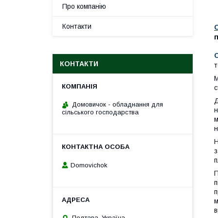
Про компанію
Контакти
п
КОНТАКТИ
т
М
с
Д
Домовичок - обладнання для
н
сільського господарства
м
н
Н
з
п
Domovichok
П
п
п
м
в
Полтава, Україна