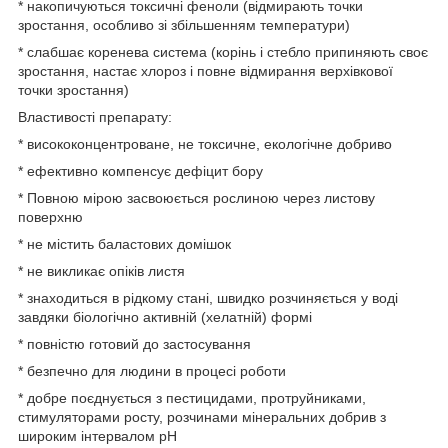
* накопичуються токсичні феноли (відмирають точки
зростання, особливо зі збільшенням температури)
* слабшає коренева система (корінь і стебло припиняють своє
зростання, настає хлороз і повне відмирання верхівкової
точки зростання)
Властивості препарату:
* висококонцентроване, не токсичне, екологічне добриво
* ефективно компенсує дефіцит бору
* Повною мірою засвоюється рослиною через листову
поверхню
* не містить баластових домішок
* не викликає опіків листя
* знаходиться в рідкому стані, швидко розчиняється у воді
завдяки біологічно активній (хелатній) формі
* повністю готовий до застосування
* безпечно для людини в процесі роботи
* добре поєднується з пестицидами, протруйниками,
стимуляторами росту, розчинами мінеральних добрив з
широким інтервалом рН