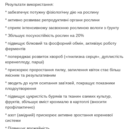
Результати використання:
* забезпечує потужну фізіологічну дію на рослину
* активно розвиває репродуктивні органи рослини
* сприяє інтенсивному засвоєнню рослиною вологи з ґрунту
* Збільшує посухостійкість рослин на 20%
* підвищує білковий та фосфорний обмін, активізує роботу
ферментів
* попереджає розвиток хвороб («гнилизна серця», дуплистість
коренеплоду, парші)
* прискорює проростання пилку, запилення квіток стає більш
якісним та результативним
* зводить до нуля осипання зав'язей, покращує показники
плодоутворення
* підвищує цукристість буряків та тканин озимих культур,
фруктів, збільшує вміст крохмалю в картоплі (вносити
профілактично)
* азот (амідний) прискорює активне зростання кореневої
системи
* Підвищує врожайність