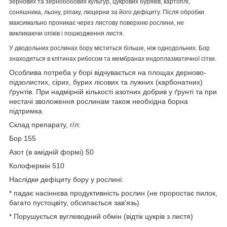
зернових та зернобобових культур, цукрових буряків, картоплі,
соняшника, льону, ріпаку, люцерни за його дефіциту. Після обробки
максимально проникає через листову поверхню рослини, не
викликаючи опіків і пошкодження листя.
У дводольних рослинах бору міститься більше, ніж однодольних. Бор
знаходиться в клітинах рибосом та мембранах ендоплазматичної сітки.
Особлива потреба у борі відчувається на площах дерново-
підзолистих, сірих, бурих лісових та лужних (карбонатних)
ґрунтів. При надмірній кількості азотних добрив у ґрунті та при
нестачі зволоження рослинам також необхідна борна
підтримка.
Склад препарату, г/л:
Бор 155
Азот (в амідній формі) 50
Колофермін 510
Наслідки дефіциту бору у рослині:
* падає насіннєва продуктивність рослин (не проростає пилок,
багато пустоцвіту, обсипається зав'язь)
* Порушується вуглеводний обмін (відтік цукрів з листя)