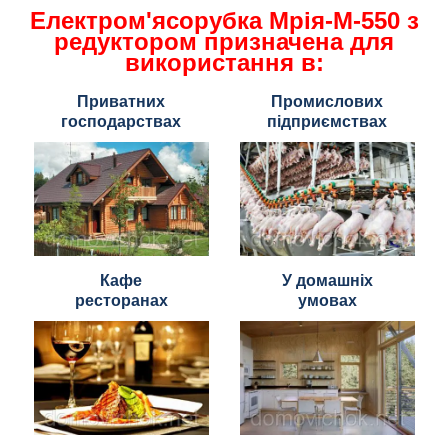
Електром'ясорубка Мрія-М-550 з
редуктором призначена для
використання в:
Приватних
Промислових
господарствах
підприємствах
Кафе
У домашніх
ресторанах
умовах