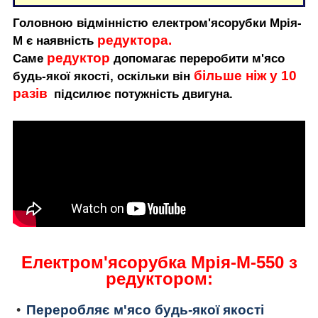
Головною відмінністю електром'ясорубки Мрія-
редуктора.
М є наявність
редуктор
Саме
допомагає переробити м'ясо
більше ніж у 10
будь-якої якості, оскільки він
разів
підсилює потужність двигуна.
Електром'ясорубка Мрія-М-550 з
редуктором:
Переробляє м'ясо будь-якої якості