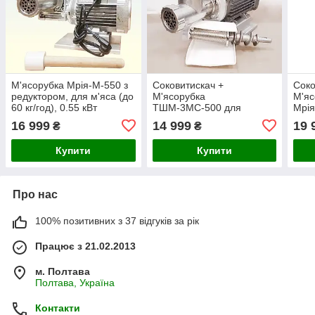
М'ясорубка Мрія-М-550 з
Соковитискач +
Соко
редуктором, для м'яса (до
М'ясорубка
М'яс
60 кг/год), 0.55 кВт
ТШМ-3МС-500 для
Мрія
томатів, винограду (до 150
(до 
16 999
14 999
19 
₴
₴
кг/год) та м'яса (до 30 кг/
60 к
год). 500 Вт.
Купити
Купити
Про нас
100% позитивних з 37 відгуків за рік
Працює з 21.02.2013
м. Полтава
Полтава, Україна
Контакти