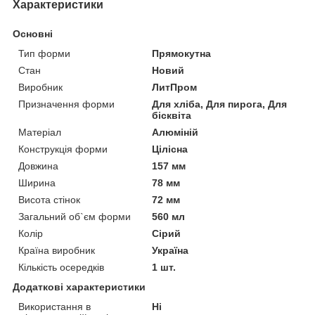
Характеристики
Основні
Тип форми
Прямокутна
Стан
Новий
Виробник
ЛитПром
Призначення форми
Для хліба, Для пирога, Для
бісквіта
Матеріал
Алюміній
Конструкція форми
Цілісна
Довжина
157 мм
Ширина
78 мм
Висота стінок
72 мм
Загальний об`єм форми
560 мл
Колір
Сірий
Країна виробник
Україна
Кількість осередків
1 шт.
Додаткові характеристики
Використання в
Ні