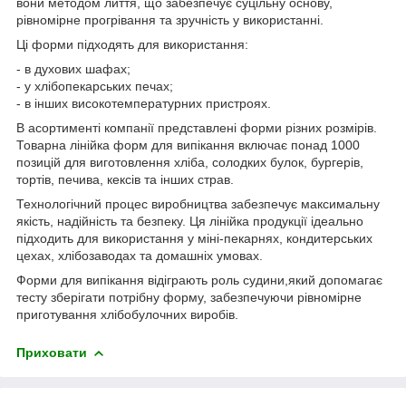
вони методом лиття, що забезпечує суцільну основу,
рівномірне прогрівання та зручність у використанні.
Ці форми підходять для використання:
- в духових шафах;
- у хлібопекарських печах;
- в інших високотемпературних пристроях.
В асортименті компанії представлені форми різних розмірів.
Товарна лінійка форм для випікання включає понад 1000
позицій для виготовлення хліба, солодких булок, бургерів,
тортів, печива, кексів та інших страв.
Технологічний процес виробництва забезпечує максимальну
якість, надійність та безпеку. Ця лінійка продукції ідеально
підходить для використання у міні-пекарнях, кондитерських
цехах, хлібозаводах та домашніх умовах.
Форми для випікання відіграють роль судини,який допомагає
тесту зберігати потрібну форму, забезпечуючи рівномірне
приготування хлібобулочних виробів.
Приховати