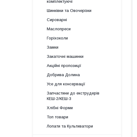
комплектуючі
Шинківки та Овочерізки
Сироварні
Маслопреси
Горіхоколи
Замки
Закаточні машинки
Акційні пропозиції
Добрива Долина
Усе для консервації
Запчастини до екструдерів
КЕШ-2/КЕШ-3
Хлібні Форми
Топ товари
Лопати та Культиватори