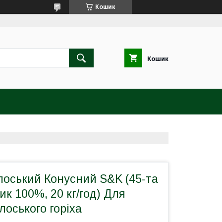
Кошик
Кошик
лоський Конусний S&K (45-та
ик 100%, 20 кг/год) Для
оського горіха