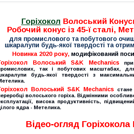
Горіхокол
Волоський Конус
Робочий конус із 45-ї сталі, Ме
для промислового та побутового очищ
шкаралупи будь-якої твердості та отри
Новинка 2020 року,
модифікований пос
Горіхокол Волоський S&K Mechanics
приз
промислових, так і побутових масштабах, дл
шкаралупи будь-якої твердості з максимальн
Метелика.
Горіхокол Волоський
S&K Mechanics
стане 
переробці волоського горіха. Відмінними особлив
експлуатації, висока продуктивність, підвищен
цілого ядра - Метелика.
Відео-огляд Горіхокола