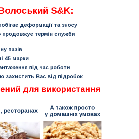
 Волоський S&K:
побігає деформації та зносу
о продовжує термін служби
ну пазів
лі 45 марки
антаження під час роботи
тю захистить Вас від підробок
чений для використання
А також просто
, ресторанах
у домашніх умовах