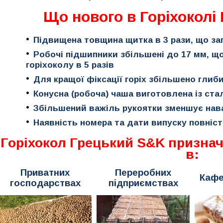
Що нового в Горіхоколі
Підвищена товщина щитка в 3 рази, що за
Робочі підшипники збільшені до 17 мм, щ
горіхоколу в 5 разів
Для кращої фіксації горіх збільшено глиби
Конусна (робоча) чаша виготовлена ​​із ста
Збільшений важіль рукоятки зменшує нав
Наявність номера та дати випуску повніс
Горіхокол Грецький S&K призна
в
:
Приватних
Переробних
Кафе
господарствах
підприємствах