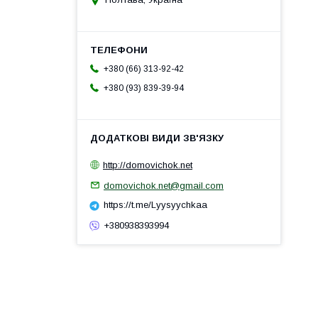
+380 (66) 313-92-42
+380 (93) 839-39-94
http://domovichok.net
domovichok.net@gmail.com
https://t.me/Lyysyychkaa
+380938393994