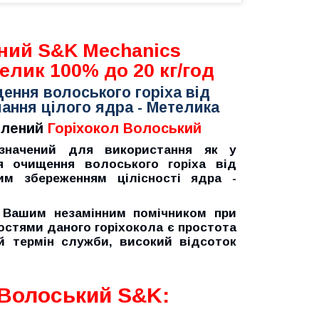
ний S&K Mechanics
телик 100% до 20 кг/год
ення волоського горіха від
мання цілого ядра - Метелика
илений
Горіхокол Волоський
начений для використання як у
я очищення волоського горіха від
им збереженням цілісності ядра -
Вашим незамінним помічником при
остями даного горіхокола є простота
ий термін служби, високий відсоток
 Волоський S&K: