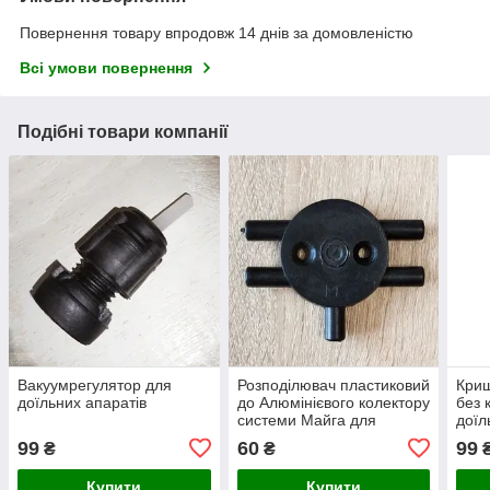
Повернення товару впродовж 14 днів за домовленістю
Всі умови повернення
Подібні товари компанії
Вакуумрегулятор для
Розподілювач пластиковий
Криш
доїльних апаратів
до Алюмінієвого колектору
без 
системи Майга для
доїл
Доїльних апаратів
99
60
99
₴
₴
Купити
Купити